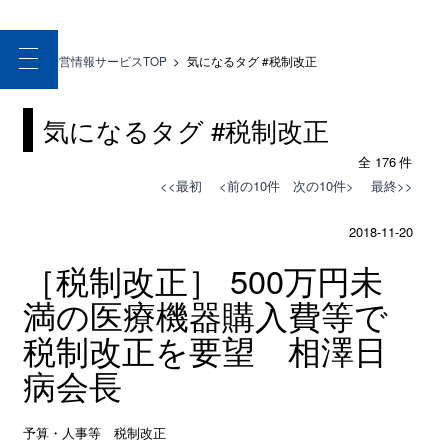
toggle
医療経営情報サービスTOP
>
気になるタグ #
税制改正
navigation
気になるタグ #
税制改正
全 176 件
<<最初
<前の10件
次の10件>
最終>>
2018-11-20
［税制改正］ 500万円未
満の医療機器購入費等で
税制改正を要望 相澤日
病会長
予算・人事等 税制改正