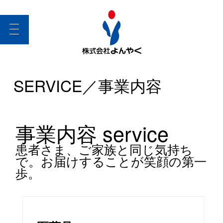
toggle
navigation
SERVICE／事業内容
事業内容 service
患者さま、ご家族と同じ気持ち
で。お届けすることが笑顔の第一
歩。