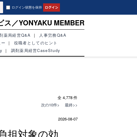
ログイン状態を保持
ビス／
YONYAKU MEMBER
剤薬局経営Q&A
人事労務Q&A
ュー
役職者としてのヒント
y
調剤薬局経営CaseStudy
全 4,778 件
次の10件>
最終>>
2026-08-07
加負担対象の効