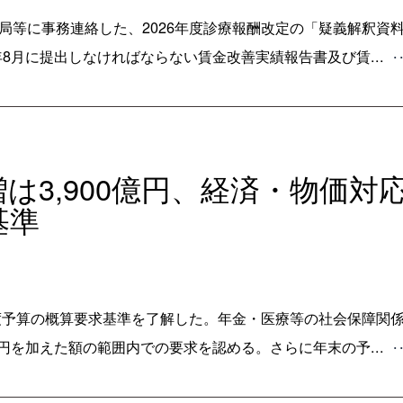
生局等に事務連絡した、2026年度診療報酬改定の「疑義解釈資
8月に提出しなければならない賃金改善実績報告書及び賃...
･
増は3,900億円、経済・物価対
基準
7年度予算の概算要求基準を了解した。年金・医療等の社会保障関
億円を加えた額の範囲内での要求を認める。さらに年末の予...
･