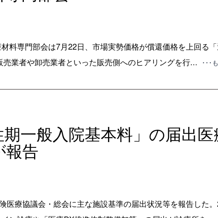
材料専門部会は7月22日、市場実勢価格が償還価格を上回る
販売業者や卸売業者といった販売側へのヒアリングを行...
･･･
急性期一般入院基本料」の届出医
が報告
保険医療協議会・総会に主な施設基準の届出状況等を報告した。2