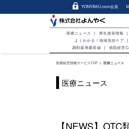
YONYAKU.com会員 Me
医療ニュース
厚生政策情報
よくわかる！地域包括ケア
調剤薬局最前線
病院経営Ca
医療経営情報サービスTOP
>
医療ニュース
医療ニュース
【NEWS】OT