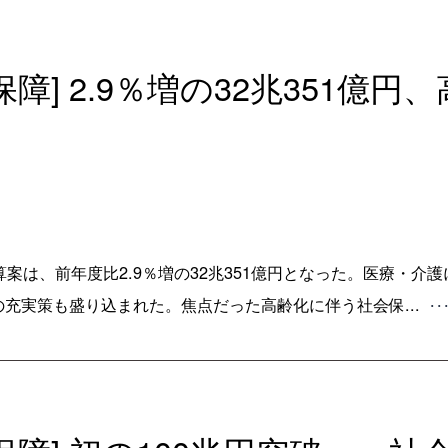
保障] 2.9％増の32兆351億
算案は、前年度比2.9％増の32兆351億円となった。医療・介
の充実策も盛り込まれた。焦点だった高齢化に伴う社会保...
･