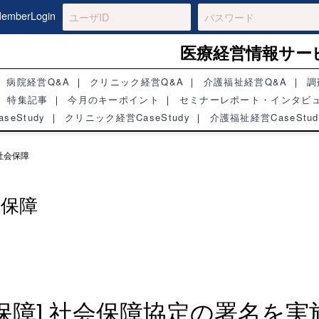
mberLogin
医療経営情報サー
病院経営Q&A
クリニック経営Q&A
介護福祉経営Q&A
調
特集記事
今月のキーポイント
セミナーレポート・インタビ
seStudy
クリニック経営CaseStudy
介護福祉経営CaseStud
社会保障
会保障
会保障] 社会保障協定の署名を実