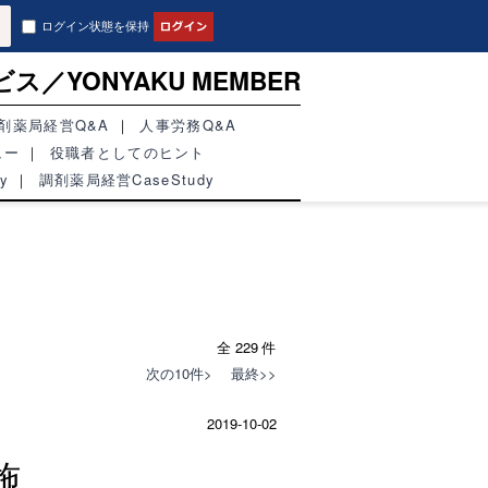
ログイン状態を保持
ビス／
YONYAKU MEMBER
剤薬局経営Q&A
人事労務Q&A
ュー
役職者としてのヒント
y
調剤薬局経営CaseStudy
全 229 件
次の10件>
最終>>
2019-10-02
施