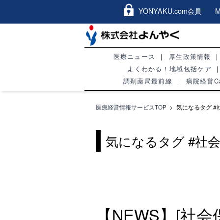
YONYAKU.com会員 Me
医療ニュース
厚生政策情報
よくわかる！地域包括ケア
調剤薬局最前線
病院経営Ca
医療経営情報サービスTOP
>
気になるタグ #
気になるタグ #
社
【NEWS】[社