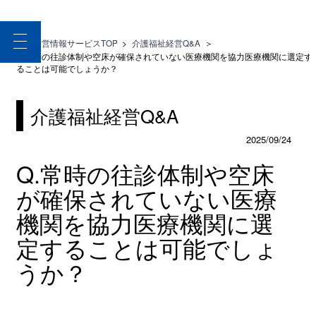
toggle
医療経営情報サービスTOP
>
介護福祉経営Q&A
＞
navigation
Q.常時の往診体制や空床が確保されていない医療機関を協力医療機関に選定す
ることは可能でしょうか？
介護福祉経営Q&A
2025/09/24
Q.常時の往診体制や空床
が確保されていない医療
機関を協力医療機関に選
定することは可能でしょ
うか？