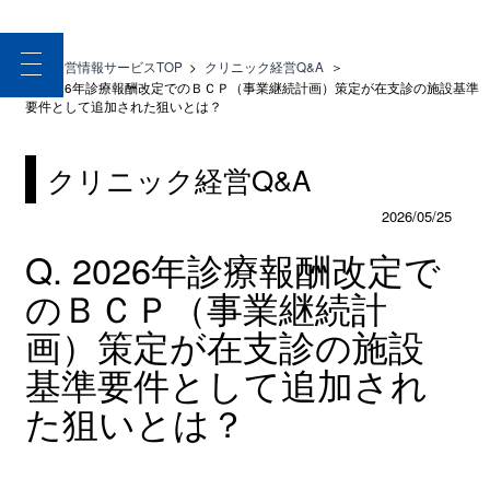
toggle
医療経営情報サービスTOP
>
クリニック経営Q&A
＞
navigation
Q. 2026年診療報酬改定でのＢＣＰ（事業継続計画）策定が在支診の施設基準
要件として追加された狙いとは？
クリニック経営Q&A
2026/05/25
Q. 2026年診療報酬改定で
のＢＣＰ（事業継続計
画）策定が在支診の施設
基準要件として追加され
た狙いとは？