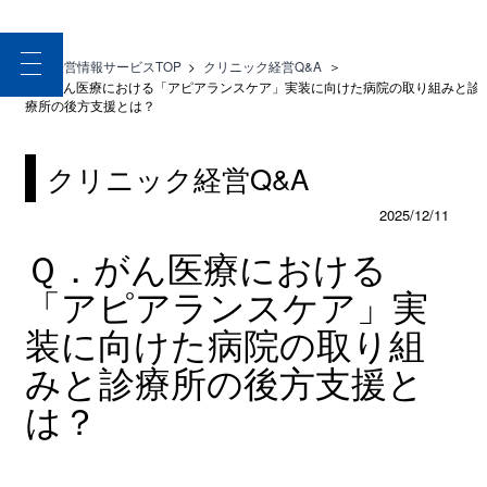
toggle
医療経営情報サービスTOP
>
クリニック経営Q&A
＞
navigation
Ｑ．がん医療における「アピアランスケア」実装に向けた病院の取り組みと診
療所の後方支援とは？
クリニック経営Q&A
2025/12/11
Ｑ．がん医療における
「アピアランスケア」実
装に向けた病院の取り組
みと診療所の後方支援と
は？