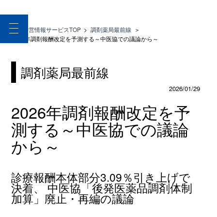
toggle
医療経営情報サービスTOP
>
調剤薬局最前線
＞
navigation
2026年調剤報酬改定を予測する～中医協での議論から～
調剤薬局最前線
2026/01/29
2026年調剤報酬改定を予
測する～中医協での議論
から～
診療報酬本体部分3.09％引き上げで
決着、 中医協「後発医薬品調剤体制
加算」廃止・再編の議論