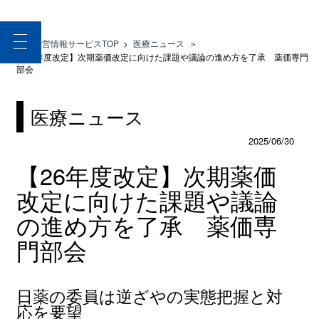
toggle
医療経営情報サービスTOP
>
医療ニュース
＞
navigation
【26年度改定】次期薬価改定に向けた課題や議論の進め方を了承 薬価専門
部会
医療ニュース
2025/06/30
【26年度改定】次期薬価
改定に向けた課題や議論
の進め方を了承 薬価専
門部会
日薬の委員は逆ざやの実態把握と対
応を要望