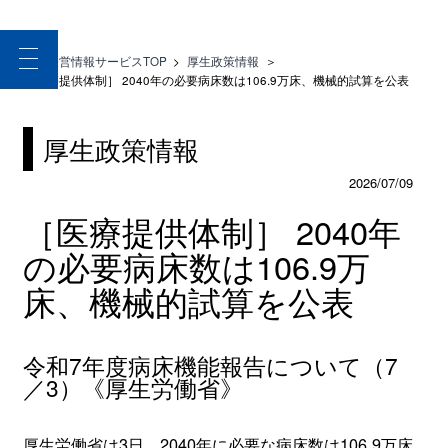
toggle
医療経営情報サービスTOP
>
厚生政策情報
＞
navigation
［医療提供体制］ 2040年の必要病床数は106.9万床、機械的試算を公表
厚生政策情報
2026/07/09
［医療提供体制］ 2040年
の必要病床数は106.9万
床、機械的試算を公表
令和7年度病床機能報告について（7
／3）《厚生労働省》
厚生労働省は3日、2040年に必要な病床数は106.9万床