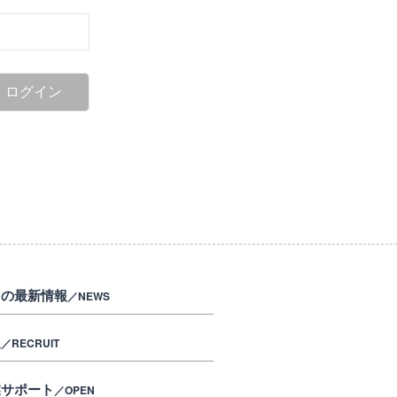
ログイン
くの最新情報
／NEWS
報
／RECRUIT
業サポート
／OPEN