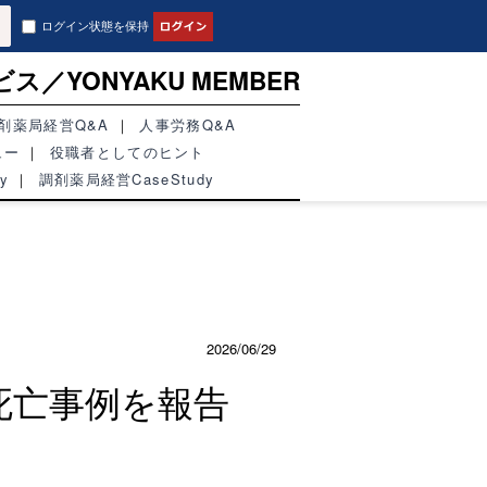
ログイン状態を保持
ビス／
YONYAKU MEMBER
剤薬局経営Q&A
人事労務Q&A
ュー
役職者としてのヒント
y
調剤薬局経営CaseStudy
2026/06/29
る死亡事例を報告