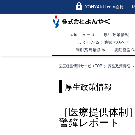
YONYAKU.com会員 Me
医療ニュース
厚生政策情報
よくわかる！地域包括ケア
調剤薬局最前線
病院経営Ca
医療経営情報サービスTOP
>
厚生政策情報
厚生政策情報
［医療提供体制
警鐘レポート