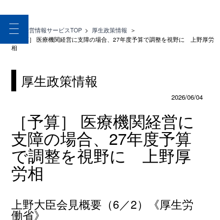
toggle
医療経営情報サービスTOP
>
厚生政策情報
＞
navigation
［予算］ 医療機関経営に支障の場合、27年度予算で調整を視野に 上野厚労
相
厚生政策情報
2026/06/04
［予算］ 医療機関経営に
支障の場合、27年度予算
で調整を視野に 上野厚
労相
上野大臣会見概要（6／2）《厚生労
働省》