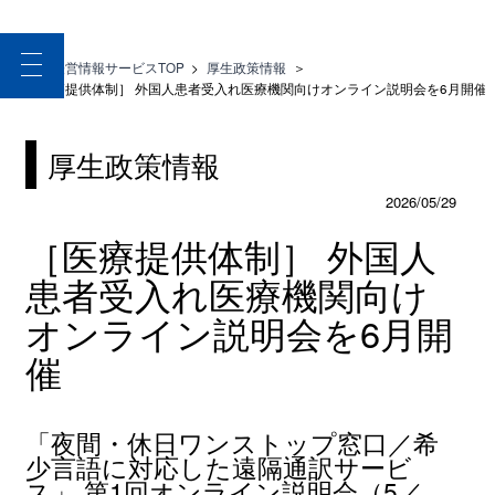
toggle
医療経営情報サービスTOP
>
厚生政策情報
＞
navigation
［医療提供体制］ 外国人患者受入れ医療機関向けオンライン説明会を6月開催
厚生政策情報
2026/05/29
［医療提供体制］ 外国人
患者受入れ医療機関向け
オンライン説明会を6月開
催
「夜間・休日ワンストップ窓口／希
少言語に対応した遠隔通訳サービ
ス」 第1回オンライン説明会（5／