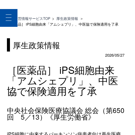
toggle
医療経営情報サービスTOP
>
厚生政策情報
＞
navigation
［医薬品］ iPS細胞由来「アムシェプリ」、中医協で保険適用を了承
厚生政策情報
2026/05/27
［医薬品］ iPS細胞由来
「アムシェプリ」、中医
協で保険適用を了承
中央社会保険医療協議会 総会（第650
回 5／13）《厚生労働省》
iPS細胞に由来するパーキンソン病患者向け再生医療