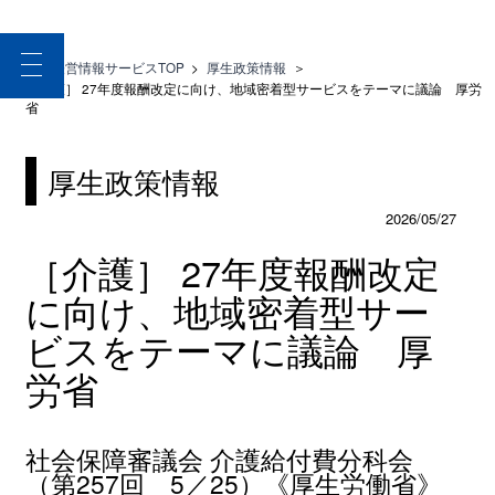
toggle
医療経営情報サービスTOP
>
厚生政策情報
＞
navigation
［介護］ 27年度報酬改定に向け、地域密着型サービスをテーマに議論 厚労
省
厚生政策情報
2026/05/27
［介護］ 27年度報酬改定
に向け、地域密着型サー
ビスをテーマに議論 厚
労省
社会保障審議会 介護給付費分科会
（第257回 5／25）《厚生労働省》