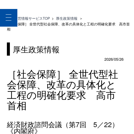
toggle
医療経営情報サービスTOP
>
厚生政策情報
＞
navigation
［社会保障］ 全世代型社会保障、改革の具体化と工程の明確化要求 高市首
相
厚生政策情報
2026/05/26
［社会保障］ 全世代型社
会保障、改革の具体化と
工程の明確化要求 高市
首相
経済財政諮問会議（第7回 5／22）
《内閣府》