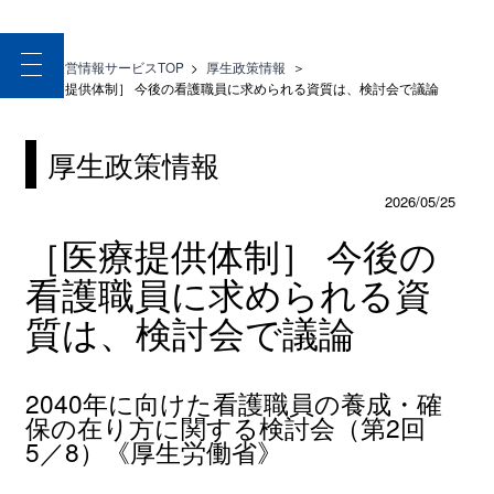
toggle
医療経営情報サービスTOP
>
厚生政策情報
＞
navigation
［医療提供体制］ 今後の看護職員に求められる資質は、検討会で議論
厚生政策情報
2026/05/25
［医療提供体制］ 今後の
看護職員に求められる資
質は、検討会で議論
2040年に向けた看護職員の養成・確
保の在り方に関する検討会（第2回
5／8）《厚生労働省》