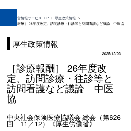
toggle
医療経営情報サービスTOP
>
厚生政策情報
＞
navigation
［診療報酬］ 26年度改定、訪問診療・往診等と訪問看護など議論 中医協
厚生政策情報
2025/12/03
［診療報酬］ 26年度改
定、訪問診療・往診等と
訪問看護など議論 中医
協
中央社会保険医療協議会 総会（第626
回 11／12）《厚生労働省》