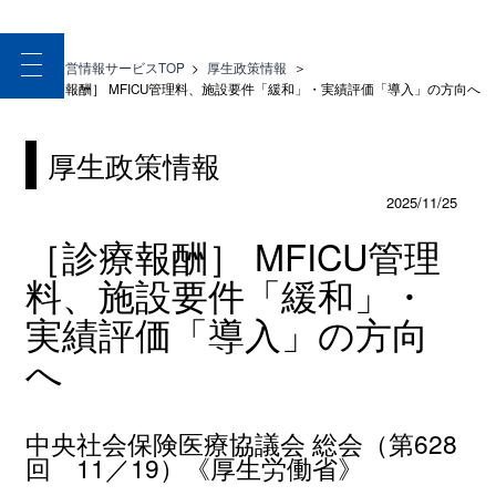
toggle
医療経営情報サービスTOP
>
厚生政策情報
＞
navigation
［診療報酬］ MFICU管理料、施設要件「緩和」・実績評価「導入」の方向へ
厚生政策情報
2025/11/25
［診療報酬］ MFICU管理
料、施設要件「緩和」・
実績評価「導入」の方向
へ
中央社会保険医療協議会 総会（第628
回 11／19）《厚生労働省》