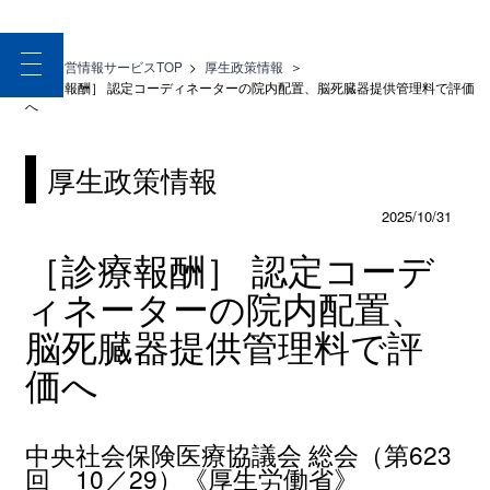
toggle
医療経営情報サービスTOP
>
厚生政策情報
＞
navigation
［診療報酬］ 認定コーディネーターの院内配置、脳死臓器提供管理料で評価
へ
厚生政策情報
2025/10/31
［診療報酬］ 認定コーデ
ィネーターの院内配置、
脳死臓器提供管理料で評
価へ
中央社会保険医療協議会 総会（第623
回 10／29）《厚生労働省》