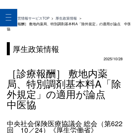
toggle
医療経営情報サービスTOP
>
厚生政策情報
＞
navigation
［診療報酬］ 敷地内薬局、特別調剤基本料A「除外規定」の適用が論点 中医
協
厚生政策情報
2025/10/28
［診療報酬］ 敷地内薬
局、特別調剤基本料A「除
外規定」の適用が論点
中医協
中央社会保険医療協議会 総会（第622
回 10／24）《厚生労働省》