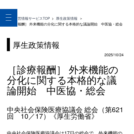
toggle
医療経営情報サービスTOP
>
厚生政策情報
＞
navigation
［診療報酬］ 外来機能の分化に関する本格的な議論開始 中医協・総会
厚生政策情報
2025/10/24
［診療報酬］ 外来機能の
分化に関する本格的な議
論開始 中医協・総会
中央社会保険医療協議会 総会（第621
回 10／17）《厚生労働省》
中央社会保険医療協議会は17日の総会で、外来機能の