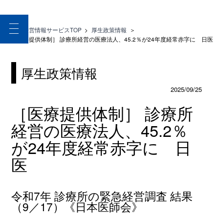
toggle
医療経営情報サービスTOP
>
厚生政策情報
＞
navigation
［医療提供体制］ 診療所経営の医療法人、45.2％が24年度経常赤字に 日医
厚生政策情報
2025/09/25
［医療提供体制］ 診療所
経営の医療法人、45.2％
が24年度経常赤字に 日
医
令和7年 診療所の緊急経営調査 結果
（9／17）《日本医師会》