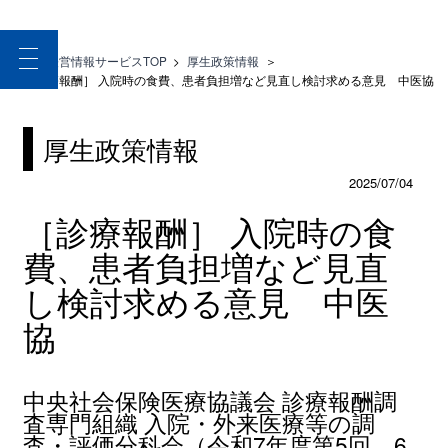
toggle
医療経営情報サービスTOP
>
厚生政策情報
＞
navigation
［診療報酬］ 入院時の食費、患者負担増など見直し検討求める意見 中医協
厚生政策情報
2025/07/04
［診療報酬］ 入院時の食
費、患者負担増など見直
し検討求める意見 中医
協
中央社会保険医療協議会 診療報酬調
査専門組織 入院・外来医療等の調
査・評価分科会（令和7年度第5回 6