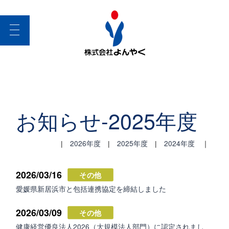
toggle
navigation
お知らせ-2025年度
|
2026年度
|
2025年度
|
2024年度
｜
2026/03/16
その他
愛媛県新居浜市と包括連携協定を締結しました
2026/03/09
その他
健康経営優良法人2026（大規模法人部門）に認定されまし