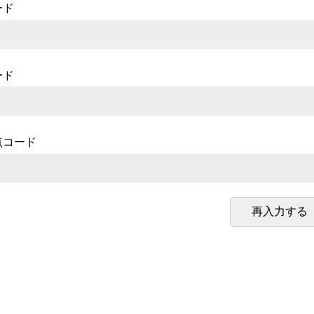
ード
ード
点コード
再入力する