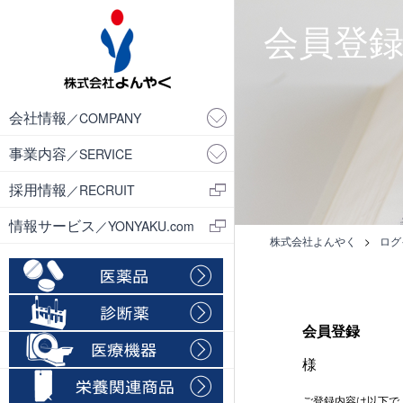
会員登
会社情報
／COMPANY
事業内容
／SERVICE
採用情報
／RECRUIT
情報サービス
／YONYAKU.com
株式会社よんやく
>
ログ
会員登録
様
ご登録内容は以下で