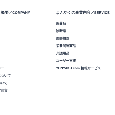
社概要
よんやくの事業内容
／COMPANY
／SERVICE
医薬品
診断薬
医療機器
栄養関連商品
介護用品
ユーザー支援
カー
YONYAKU.com 情報サービス
について
ついて
営宣言