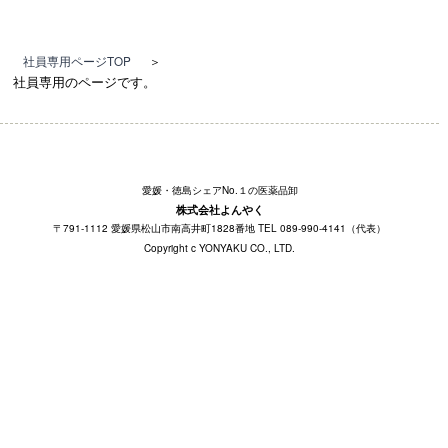
社員専用ページTOP
＞
社員専用のページです。
愛媛・徳島シェアNo.１の医薬品卸
株式会社よんやく
〒791-1112 愛媛県松山市南高井町1828番地 TEL 089-990-4141（代表）
Copyright c YONYAKU CO., LTD.