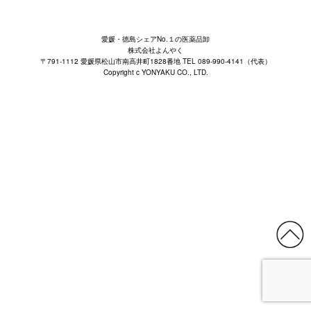
愛媛・徳島シェアNo.１の医薬品卸
株式会社よんやく
〒791-1112 愛媛県松山市南高井町1828番地 TEL 089-990-4141（代表）
Copyright c YONYAKU CO., LTD.