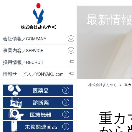
・
最新情報／
会社情報
／COMPANY
事業内容
／SERVICE
採用情報
／RECRUIT
情報サービス
／YONYAKU.com
株式会社よんやく
>
重カ
重カ
から