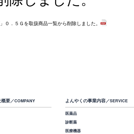
」０．５Ｇを取扱商品一覧から削除しました。
社概要
よんやくの事業内容
／COMPANY
／SERVICE
医薬品
診断薬
医療機器