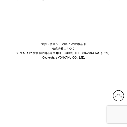
愛媛・徳島シェアNo.１の医薬品卸
株式会社よんやく
〒791-1112 愛媛県松山市南高井町1828番地 TEL 089-990-4141（代表）
Copyright c YONYAKU CO., LTD.