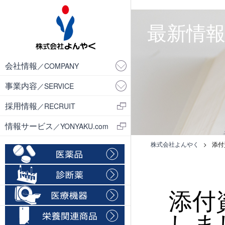
・
最新情報／
会社情報
／COMPANY
事業内容
／SERVICE
採用情報
／RECRUIT
情報サービス
／YONYAKU.com
株式会社よんやく
>
添付
添付
しま