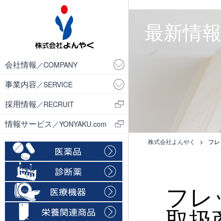
・
最新情報／
会社情報
／COMPANY
事業内容
／SERVICE
採用情報
／RECRUIT
情報サービス
／YONYAKU.com
株式会社よんやく
>
フレ
フレ
取扱