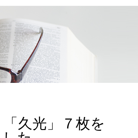
ｇ「久光」７枚を
ました。