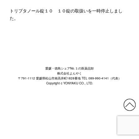
トリプタノール錠１０ １０錠の取扱いを一時停止しまし
た。
愛媛・徳島シェアNo.１の医薬品卸
株式会社よんやく
〒791-1112 愛媛県松山市南高井町1828番地 TEL 089-990-4141（代表）
Copyright c YONYAKU CO., LTD.