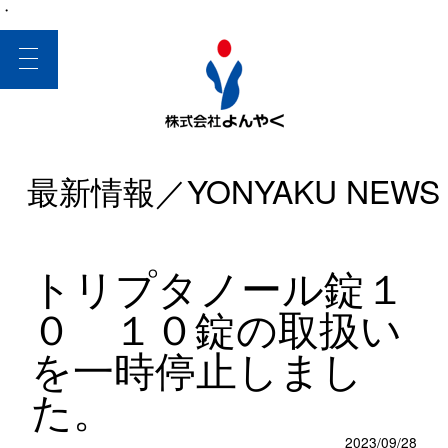
・
toggle
navigation
最新情報／YONYAKU NEWS
トリプタノール錠１
０ １０錠の取扱い
を一時停止しまし
た。
2023/09/28