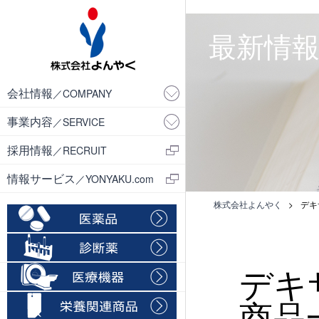
・
最新情報／
会社情報
／COMPANY
事業内容
／SERVICE
採用情報
／RECRUIT
情報サービス
／YONYAKU.com
株式会社よんやく
>
デキ
デキ
商品