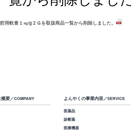
腔用軟膏１㎎/g２Ｇを取扱商品一覧から削除しました。
社概要
よんやくの事業内容
／COMPANY
／SERVICE
医薬品
診断薬
医療機器