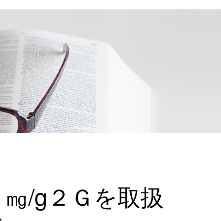
㎎/g２Ｇを取扱
た。