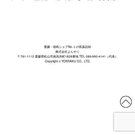
愛媛・徳島シェアNo.１の医薬品卸
株式会社よんやく
〒791-1112 愛媛県松山市南高井町1828番地 TEL 089-990-4141（代表）
Copyright c YONYAKU CO., LTD.