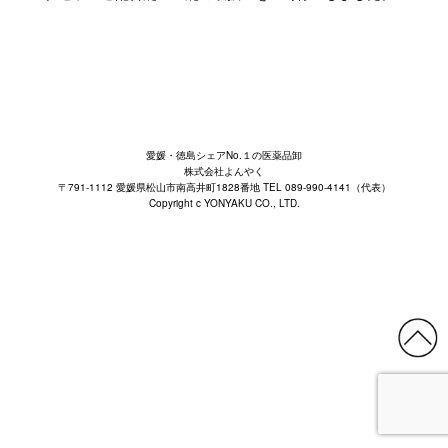
愛媛・徳島シェアNo.１の医薬品卸
株式会社よんやく
〒791-1112 愛媛県松山市南高井町1828番地 TEL 089-990-4141（代表）
Copyright c YONYAKU CO., LTD.