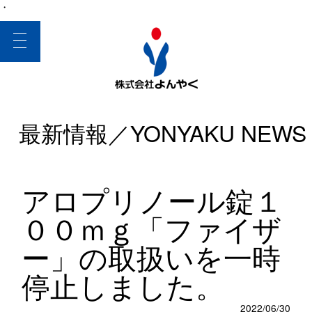
・
toggle
navigation
最新情報／YONYAKU NEWS
アロプリノール錠１
００ｍｇ「ファイザ
ー」の取扱いを一時
停止しました。
2022/06/30