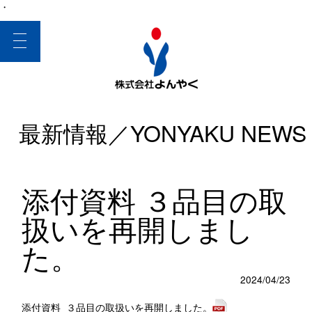
・
toggle
navigation
最新情報／YONYAKU NEWS
添付資料 ３品目の取
扱いを再開しまし
た。
2024/04/23
添付資料 ３品目の取扱いを再開しました。