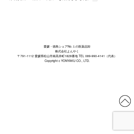
愛媛・徳島シェアNo.１の医薬品卸
株式会社よんやく
〒791-1112 愛媛県松山市南高井町1828番地 TEL 089-990-4141（代表）
Copyright c YONYAKU CO., LTD.