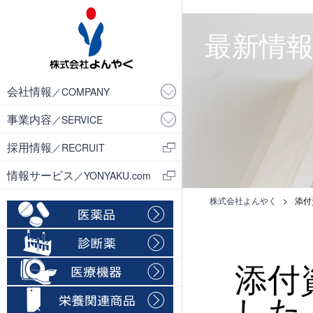
・
最新情報／
会社情報
／COMPANY
事業内容
／SERVICE
採用情報
／RECRUIT
情報サービス
／YONYAKU.com
株式会社よんやく
>
添付
添付
した