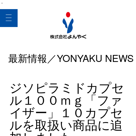
・
toggle
navigation
最新情報／YONYAKU NEWS
ジソピラミドカプセ
ル１００ｍｇ「ファ
イザー」１０カプセ
ルを取扱い商品に追