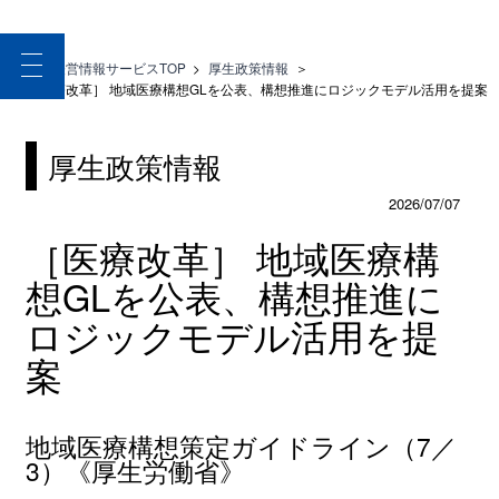
toggle
医療経営情報サービスTOP
>
厚生政策情報
＞
navigation
［医療改革］ 地域医療構想GLを公表、構想推進にロジックモデル活用を提案
厚生政策情報
2026/07/07
［医療改革］ 地域医療構
想GLを公表、構想推進に
ロジックモデル活用を提
案
地域医療構想策定ガイドライン（7／
3）《厚生労働省》